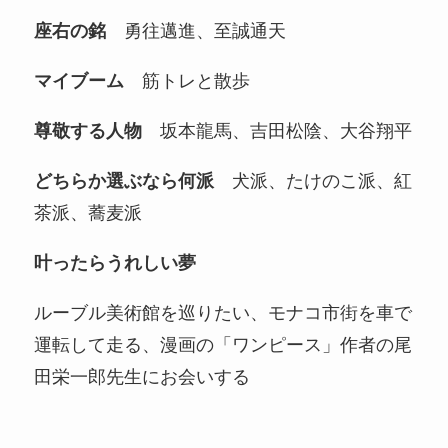
座右の銘
勇往邁進、至誠通天
マイブーム
筋トレと散歩
尊敬する人物
坂本龍馬、吉田松陰、大谷翔平
どちらか選ぶなら何派
犬派、たけのこ派、紅
茶派、蕎麦派
叶ったらうれしい夢
ルーブル美術館を巡りたい、モナコ市街を車で
運転して走る、漫画の「ワンピース」作者の尾
田栄一郎先生にお会いする